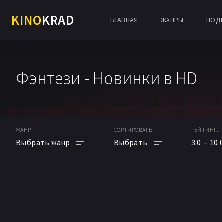
KINO
KRAD
ГЛАВНАЯ
ЖАНРЫ
ПОД
Фэнтези - Новинки в HD
ЖАНР:
СОРТИРОВАТЬ:
РЕЙТИНГ:
3.0
10.
АНИМЕ
ПО РЕЙТИНГУ
МУЛЬТФИЛЬМ
ПО ДАТЕ
ФАНТАСТИКА
ПОПУЛЯРНЫЕ НОВИНКИ