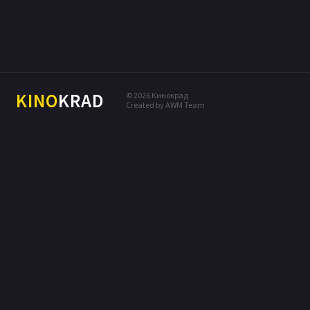
МЕЛОДРАМА
КОМЕДИЯ
ПРИКЛЮЧЕНИЯ
ДРАМА
KINO
KRAD
© 2026 Кинокрад
Created by AWM Team
БОЕВИК
ТРИЛЛЕР
ДЕТЕКТИВ
ФЭНТЕЗИ
МЮЗИКЛ
СЕМЕЙНЫЙ
МУЗЫКА