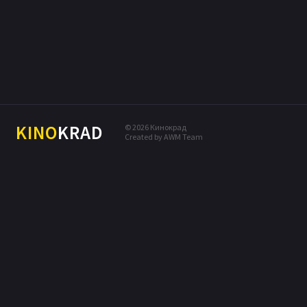
МЕЛОДРАМА
КОМЕДИЯ
ПРИКЛЮЧЕНИЯ
ДРАМА
БОЕВИК
KINO
KRAD
© 2026 Кинокрад
Created by AWM Team
ТРИЛЛЕР
ДЕТЕКТИВ
ФЭНТЕЗИ
МЮЗИКЛ
СЕМЕЙНЫЙ
МУЗЫКА