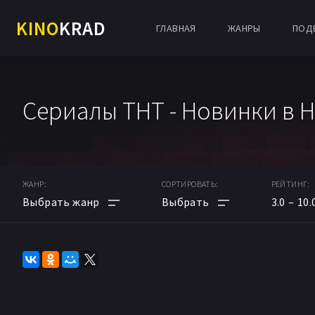
KINO
KRAD
ГЛАВНАЯ
ЖАНРЫ
ПОД
Сериалы ТНТ - Новинки в 
ЖАНР:
СОРТИРОВАТЬ:
РЕЙТИНГ:
3.0
10.
АНИМЕ
ПО РЕЙТИНГУ
МУЛЬТФИЛЬМ
ПО ДАТЕ
ФАНТАСТИКА
ПОПУЛЯРНЫЕ НОВИНКИ