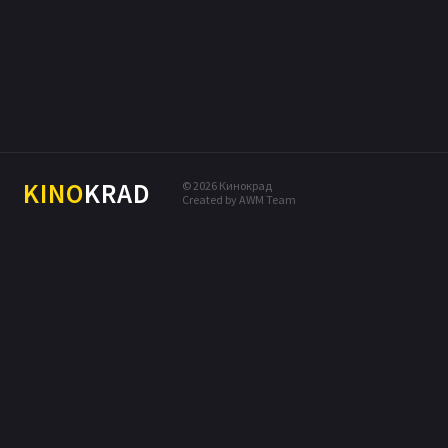
МЕЛОДРАМА
КОМЕДИЯ
ПРИКЛЮЧЕНИЯ
ДРАМА
БОЕВИК
KINO
KRAD
© 2026 Кинокрад
Created by AWM Team
ТРИЛЛЕР
ДЕТЕКТИВ
ФЭНТЕЗИ
МЮЗИКЛ
СЕМЕЙНЫЙ
МУЗЫКА