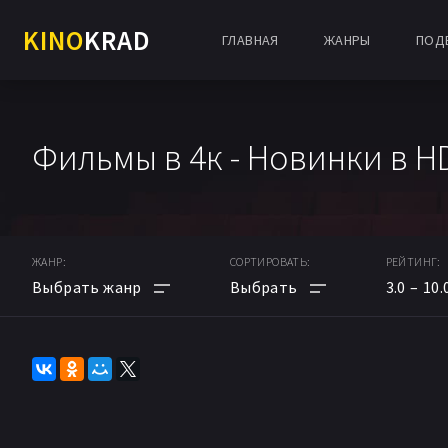
KINO
KRAD
ГЛАВНАЯ
ЖАНРЫ
ПОД
Фильмы в 4к - Новинки в H
ЖАНР:
СОРТИРОВАТЬ:
РЕЙТИНГ:
3.0
10.
АНИМЕ
ПО РЕЙТИНГУ
МУЛЬТФИЛЬМ
ПО ДАТЕ
ФАНТАСТИКА
ПОПУЛЯРНЫЕ НОВИНКИ