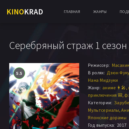
KINO
KRAD
ГЛАВНАЯ
ЖАНРЫ
ПОД
Серебряный страж 1 сезон 
Режиссер:
Масахик
В ролях:
Дзюн Фук
5.5
Нана Мидзуки
Жанр:
аниме 👩‍🎤
приключения 🎒
фэ
Категории:
Заруб
Мультсериалы
Ани
Японские дорамы
Год выпуска:
2017