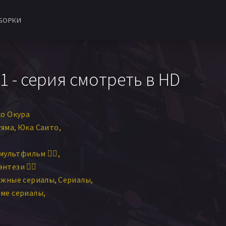
БОРКИ
1 - серия смотреть в HD
о Окура
уяма
Юка Саито
мультфильм 🧚‍♀️
нтези 🧝‍♂️
ежные сериалы
Сериалы
ме сериалы