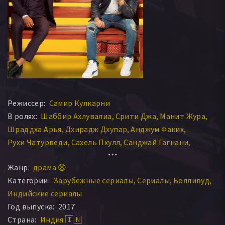
Режиссер:
Самир Кулкарни
В ролях:
Шаббир Ахлувалиа
Срити Джа
Манит Жура
Шраддха Арья
Дхирадж Дхупар
Анджум Факих
Рухи Чатурведи
Сахель Пхулл
Санджай Гагнани
Абхискек Капур
Жанр:
драма 😫
Категории:
Зарубежные сериалы
Сериалы
Болливуд
Индийские сериалы
Год выпуска:
2017
Страна:
Индия 🇮🇳