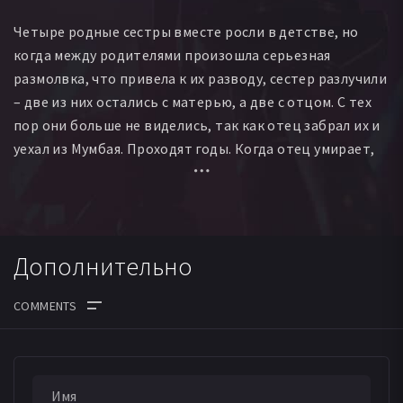
Четыре родные сестры вместе росли в детстве, но
когда между родителями произошла серьезная
размолвка, что привела к их разводу, сестер разлучили
– две из них остались с матерью, а две с отцом. С тех
пор они больше не виделись, так как отец забрал их и
уехал из Мумбая. Проходят годы. Когда отец умирает,
он берет у сестер обещание, что они сделают все от
них зависящее, чтобы вновь воссоединить семью.
После его смерти девушки отправляются в далекий
Мумбаи, чтобы отыскать своих сестер, как обещали
Дополнительно
папе. Но будет ли это так просто, как они думают –
ведь прошло уже столько лет?
ДАТА ВЫХОДА СЕРИЙ