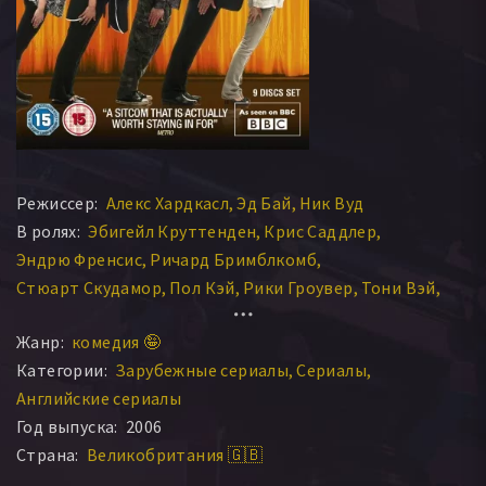
Режиссер:
Алекс Хардкасл
Эд Бай
Ник Вуд
В ролях:
Эбигейл Круттенден
Крис Саддлер
Эндрю Френсис
Ричард Бримблкомб
Стюарт Скудамор
Пол Кэй
Рики Гроувер
Тони Вэй
Роб Брайдон
Джастин Эдвардс
Керри Шейл
Эд Викс
Жанр:
комедия 🤪
Мелани Гютеридж
Меган Доддс
Лаура Айкман
Категории:
Зарубежные сериалы
Сериалы
Ханна Уэддингхэм
Эндрю Випп
Руперт Саймониан
Английские сериалы
Аннет Бэдленд
Филип Броди
Кэти Уикс
Тимоти Уэст
Год выпуска:
2006
Александр Армстронг
Саймон Даттон
Дэвид Канн
Страна:
Великобритания 🇬🇧
Майкл Прейд
Стив Спайрс
Майкл Фентон Стивенс
Миранда Харт
Марк Кавен
Крис Уилсон
Эмма Бантон