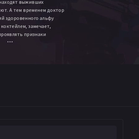
находят выживших
ают. А тем временем доктор
ий здоровенного альфу
коктейлем, замечает,
проявлять признаки