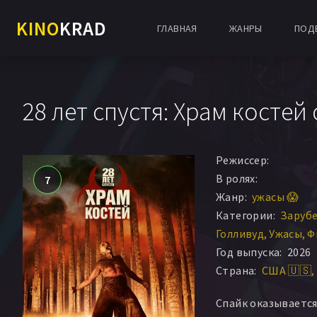
KINO
KRAD
ГЛАВНАЯ
ЖАНРЫ
ПОД
28 лет спустя: Храм костей
Режиссер:
В ролях:
7
Жанр:
ужасы 😱
Категории:
Заруб
Голливуд
Ужасы
Ф
Год выпуска:
2026
Страна:
США 🇺🇸
Спайк оказывается