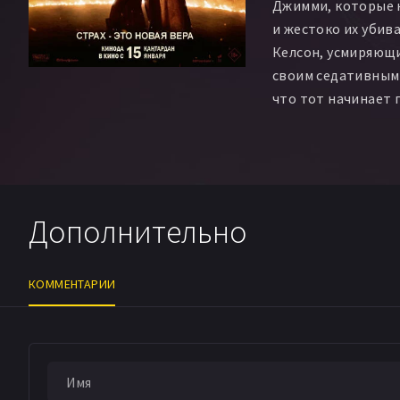
Джимми, которые 
и жестоко их убив
Келсон, усмиряющ
своим седативным 
что тот начинает 
сознания.
Дополнительно
КОММЕНТАРИИ