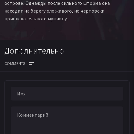
острове. Однажды после сильного шторма она
Майкл Меллингер
Аллан Сертис
Брюс Уайт
находит на берегу еле живого, но чертовски
Алекс МакКрайндл
Уильям Мэрроу
привлекательного мужчину.
Jonathan Nicholas Haley
Стивен Филлипс
Джон Грив
Дополнительно