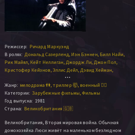
Режиссер:
Ричард Маркуэнд
В ролях:
Дональд Сазерленд
Иэн Бэннен
Билл Найи
Рик Майял
Кейт Неллиган
Джордж Ли
Джон Пол
Кристофер Кейзнов
Эллис Дейл
Дэвид Хейман
Руперт Фрейзер
Джон Беннет
Стивен МакКенна
Жанр:
мелодрама 👫
триллер 🤯
военный 👨‍✈️
Филип Мартин Браун
Джордж Бэлбин
Фэйт Брук
Категории:
Зарубежные фильмы
Фильмы
Барбара Грали
Артур Лавгроув
Барбара Юинг
Год выпуска:
1981
Дон Феллоуз
Майкл Джозефс
Сэм Кидд
Страна:
Великобритания 🇬🇧
Крис Дженкинсон
Ричард Грейдон
Sean Barry-Weske
Дэвид Эштон
Колин Рикс
Rita Tobin-Weske
Великобритания, Вторая мировая война. Обычная
Рори Эдвардс
Билл Фрейзер
Стюарт Харвуд
домохозяйка Люси живёт на маленьком безлюдном
Джон Рис
Патрик Коннор
Рошелль Роуз