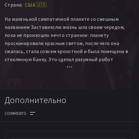
Страна:
США 🇺🇸
На маленькой симпатичной планете со смешным
названием Заставикслю жизнь шла своим чередом,
пока не произошло нечто странное: планету
просканировали красным светом, после чего она
сжалась, стала совсем крохотной и была помещена в
стеклянную банку. Это сделал разумный робот
Мозголом, владелец самой большой базы данных
планет. У него уже собрана огромная коллекция,
расставленная в алфавитном порядке, и в ней не
хватало лишь планеты на букву З. Но произошла
Дополнительно
оплошность, и капсула с Заставикслю упала, из-за чего
сама планета деформировалась. Мозголом недоволен
– в его коллекции не может быть испорченных
экземпляров. К его удовольствию, существует еще
одна планета на З – Земля. И он решает во что бы то