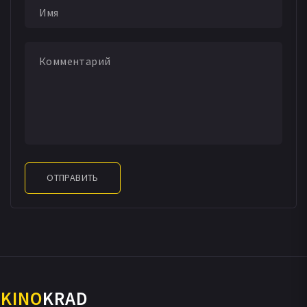
ни стало захватить её. Его планам должна помешать
команда лего-супергероев из Лиги Справедливости, в
которую входят Бэтмен, Супермен, Чудо-Женщина,
Зеленый Фонарь, Флэш и Киборг.
ОТПРАВИТЬ
KINO
KRAD