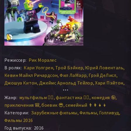
Режиссер:
Рик Моралес
В ролях:
Кари Уолгрен
Трой Бэйкер
Юрий Ловенталь
Кевин Майкл Ричардсон
Фил ЛаМарр
Грэй ДеЛисл
Джошуа Китон
Джеймс Арнольд Тейлор
Хари Пэйтон
Джессика ДиЧикко
Нолан Норт
Энди Милдер
Жанр:
мультфильм 🧚‍♀️
фантастика 🧙‍♀️
комедия 🤪
Фил Моррис
Джейсон Спайсэк
Грэй Гриффин
приключения 🎒
боевик 😎
семейный 👨‍👩‍👧‍👦
Категории:
Зарубежные фильмы
Фильмы
Голливуд
Фильмы 2016
Год выпуска:
2016