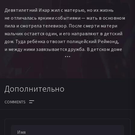
Adrien Barazzone
Вероника Монтель
Evelyne Bouvier
Девятилетний Икар жил с матерью, но их жизнь
Léonard Geneux
Anne-Laure Brasey
не отличалась яркими событиями — мать в основном
Jean-Claude Issenmann
Olivia Bucknor
Barry Mitchell
пила и смотрела телевизор. После смерти матери
Clara Young
мальчик остается один, и его направляют в детский
дом. Туда ребёнка отвозит полицейский Реймонд,
и между ними завязывается дружба. В детском доме
мальчик просит называть его исключительно Кабачок,
как звала его мама, и он не сразу осваивается в новой
обстановке и заводит дружбу с живущими
там ребятами.
Дополнительно