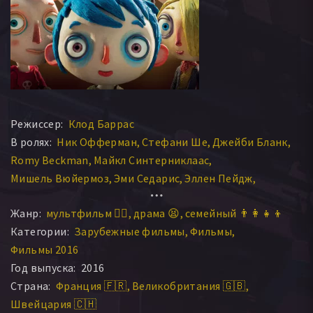
Режиссер:
Клод Баррас
В ролях:
Ник Офферман
Стефани Ше
Джейби Бланк
Romy Beckman
Майкл Синтерниклаас
Мишель Вюйермоз
Эми Седарис
Эллен Пейдж
Сьюзан Блэйксли
Уилл Форте
Гаспар Шлэттер
Жанр:
мультфильм 🧚‍♀️
драма 😫
семейный 👨‍👩‍👧‍👦
Сикстин Мюра
Полин Жаккуд
Raul Ribera
Категории:
Зарубежные фильмы
Фильмы
Estelle Hennard
Elliot Sanchez
Lou Wick
Фильмы 2016
Бриджитт Россет
Наташа Кучумов
Моника Будде
Год выпуска:
2016
Янис Жаккуд
Полин Жакку
Бриджитт Россет
Страна:
Франция 🇫🇷
Великобритания 🇬🇧
Romane Cretegny
Эрик Эббейт
Несс Крелл
Швейцария 🇨🇭
Финн Роббинс
Gaspard Schlatter
Sixtine Murat