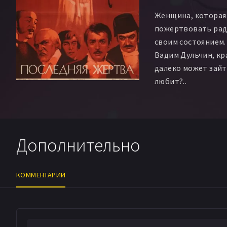
Георгий Тусузов
Р
Женщина, которая
Петр Аржанов
Люд
пожертвовать рад
своим состоянием.
Вадим Дульчин, кр
далеко может зайт
любит?..
Дополнительно
КОММЕНТАРИИ