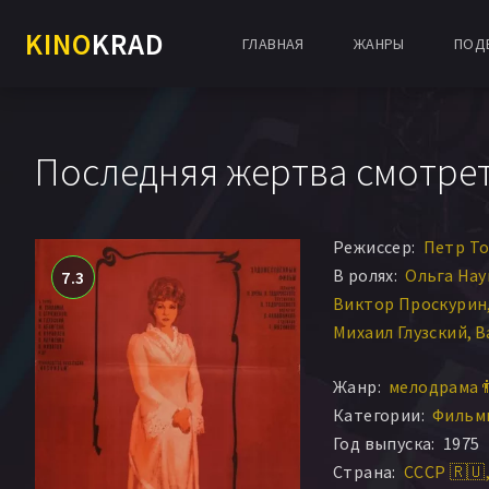
KINO
KRAD
ГЛАВНАЯ
ЖАНРЫ
ПОД
Последняя жертва смотрет
Режиссер:
Петр Т
В ролях:
Ольга На
7.3
Виктор Проскурин
Михаил Глузский
В
Мария Виноградов
Жанр:
мелодрама 
Владимир Кенигсо
Категории:
Фильм
Сергей Курилов
П
Год выпуска:
1975
Лионелла Пырьев
Страна:
СССР 🇷🇺
Анатолий Обухов