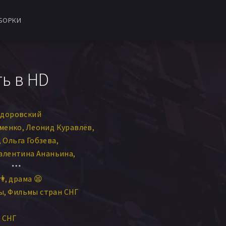
БОРКИ
ь в HD
одоровский
уменко
Леонид Куравлёв
Ольга Гобзева
алентина Ананьина
а
Олег Стриженов
👫
драма 😫
н
Клара Белова
ы
Фильмы стран СНГ
авел Винник
а
Маргарита Володина
СНГ
Валерий Филатов