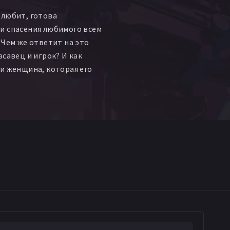
оман Хомятов
 любит, готова
мила Савченко
и спасения любимого всем
 Чем же ответит на это
асавец и игрок? И как
и женщина, которая его