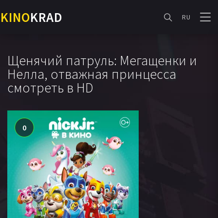
KINO
KRAD
RU
Щенячий патруль: Мегащенки и
Нелла, отважная принцесса
смотреть в HD
0