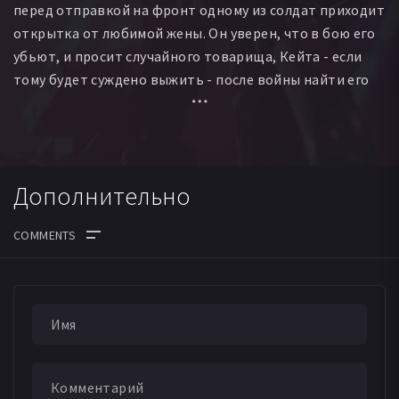
перед отправкой на фронт одному из солдат приходит
открытка от любимой жены. Он уверен, что в бою его
убьют, и просит случайного товарища, Кейта - если
тому будет суждено выжить - после войны найти его
жену и передать ей, что он прочел ее последние слова.
Война окончилась, Кейта выпала судьба остаться
жить, тогда как его товарищу - умереть. Но
возвращаться ему некуда - жена не дождалась мужа... А
Дополнительно
Томоко, та самая, что написала открытку, узнав о
смерти мужа, осталась жить с его родителями. Они
попросили её стать женой их второго, младшего сына,
но вскоре очередь воевать дошла и до него, и ему
также не суждено было вернуться. Отец умер от горя,
мать повесилась, оставив Томоко жить в нищете,
одну в большом доме. И однажды к ней приходит
Кейта - вернуть открытку, которую Томоко написала
своему первому мужу...