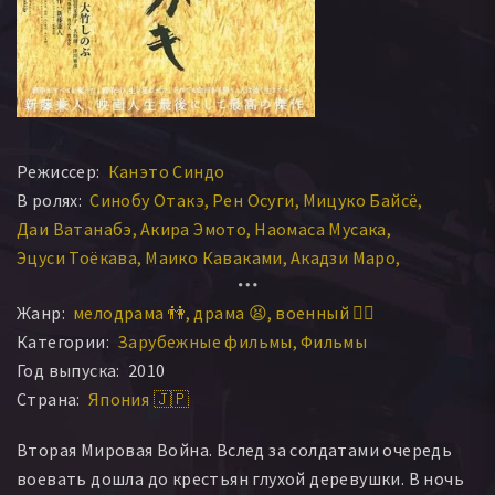
Режиссер:
Канэто Синдо
В ролях:
Синобу Отакэ
Рен Осуги
Мицуко Байсё
Даи Ватанабэ
Акира Эмото
Наомаса Мусака
Эцуси Тоёкава
Маико Каваками
Акадзи Маро
Yasuhito Ohchi
Масахико Цугава
Моэко Эдзава
Жанр:
мелодрама 👫
драма 😫
военный 👨‍✈️
Тамайо
Токуко Ватанабэ
Масахико Тсугава
Категории:
Зарубежные фильмы
Фильмы
Хоука Киносита
Моеко Езава
Yasuhiro Ohara
Год выпуска:
2010
Asuka Hashimoto
Страна:
Япония 🇯🇵
Вторая Мировая Война. Вслед за солдатами очередь
воевать дошла до крестьян глухой деревушки. В ночь