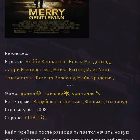
Режиссер:
В ролях:
Бобби Каннавале
Келли Макдоналд
Ларри Ньюманн мл.
Майкл Китон
Майк Уайт
Том Бастунс
Kareem Bandealy
Майк Брадесич
Дэбби Барнс
Марица Кабрера
Эстер Клер
Жанр:
драма 😫
триллер 🤯
криминал 🔪
Идрис Дегас
Гай Ван Сверинген
Джей Дисней
Категории:
Зарубежные фильмы
Фильмы
Голливуд
Джон Тернер
Уильям Дик
Дарлен Хант
Тим Крюгер
Год выпуска:
2008
Гари Гоу
Майкл Уайт
Гари Седлок
Кевин Патрик Смит
Страна:
США 🇺🇸
Джулия Коуплэнд
Келли Клевенджер
Тони Домино
Билл Ибрахим
Джозеф Мазурк
Лиза Вульф
Кейт Фрейзер после развода пытается начать новую
Рэндолл Джонс
Боб Колби
Майк Фалевитс
жизнь в Чикаго. Однажды после окончания работы она