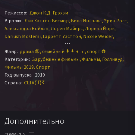
Режиссер:
Джон К.Д. Грэхэм
В ролях:
Лиа Хаттон Бисмор
Билл Ингвалл
Эрин Росс
Александра Бойлэн
Лорен Майерс
Лорена Йорк
Dariush Moslemi
Гарретт Уэсттон
Nicole Weider
Denise Morris
Жанр:
драма 😫
семейный 👨‍👩‍👧‍👦
спорт ⚽
Категории:
Зарубежные фильмы
Фильмы
Голливуд
Фильмы 2019
Спорт
Год выпуска:
2019
Страна:
США 🇺🇸
Дополнительно