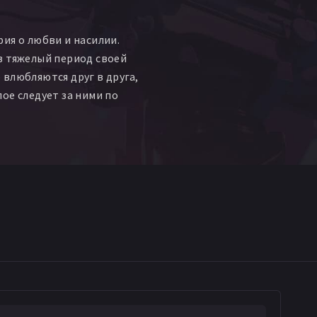
н Гаспар
Шелдон Фретт
ль Табора
Лиза Разиано
ия о любви и насилии.
тофер Гулас
в тяжелый период своей
дж Дональдсон
влюбляются друг в друга,
 Перкс
Alexandria Jo'Nel
ое следует за ними по