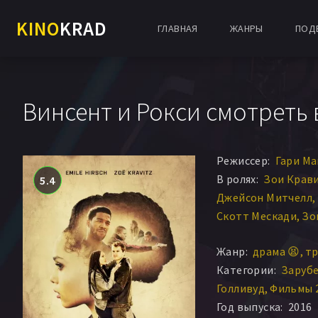
KINO
KRAD
ГЛАВНАЯ
ЖАНРЫ
ПОД
Винсент и Рокси смотреть 
Режиссер:
Гари М
В ролях:
Зои Крав
5.4
Джейсон Митчелл
Скотт Мескади
Зо
Хантер Бурк
Хаким
Жанр:
драма 😫
тр
Джои Бикиччи
Лэн
Категории:
Заруб
Джастин Лебрун
К
Голливуд
Фильмы 
Тони Бирд
Джаред
Год выпуска:
2016
Доминик «Таз» Але