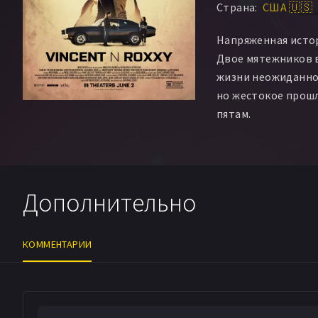
Страна:
США 🇺🇸
Патрик Кернс
Хуа
Джон Тил мл.
Мише
Напряженная истор
Трой Компас
Крис
Двое мятежников 
Эмануэл Брукс
Сэй
жизни неожиданно 
Джен Гитру
Дэвид
но жестокое прошл
пятам.
Дополнительно
КОММЕНТАРИИ