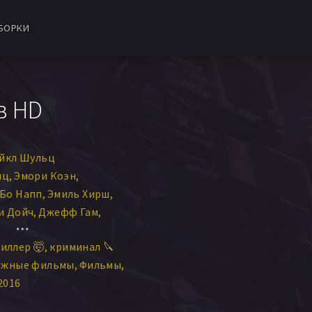
БОРКИ
в HD
айкл Шульц
иц
Эмори Коэн
Бо Напп
Эмиль Хирш
и Дойч
Джефф Гам
 Коллендер
Ким Коллинз
иллер 🤯
криминал 🔪
с Тафельски
ежные фильмы
Фильмы
ристофер Хески
2016
 Банкенс
Manon Pages
ксандр
Майкл Д. Энглин