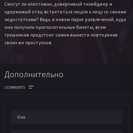
Смогут ли клептоман, доверчивый тинейджер и
Тиллман Норсуорти
Зэк Касик
Джефф Тренкл
одержимый отец встретиться лицом к лицу со своими
Ларри Л Эндрюс
Джордж Франгадакис
недостатками? Ведь в новом парке развлечений, куда
Kelly Renee Miller
Кортни Ортега
они получили пригласительные билеты, всем
Элвис Дино Эскивель
грешникам предстоит самим вынести повторения
своих же проступков.
Дополнительно