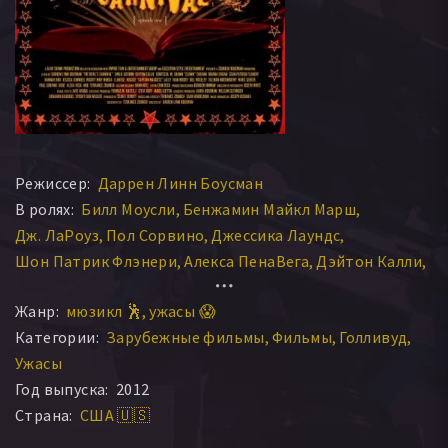
Режиссер:
Даррен Линн Боусман
В ролях:
Билл Моусли
Бенжамин Майкл Марш
Дж. ЛаРоуз
Пол Сорвино
Джессика Лаундс
Шон Патрик Флэнери
Алекса ПенаВега
Дэйтон Калли
Нивек Огр
Терренс Здунич
Марк Сентер
Жанр:
мюзикл 🕺
ужасы 😱
Бриана Эвиган
Эмили Отем
Айвен Муди
Шон Крэхан
Категории:
Зарубежные фильмы
Фильмы
Голливуд
Ханна Вагнер
Джинни Глейсер
Бич Иствуд
Ужасы
Майти Майк Мурга
Лаура Медоуз
Джеки Зейн
Год выпуска:
2012
Благо Саймон
Зеро Кадзама
Джессика Лаундес
Страна:
США 🇺🇸
Иван Л. Муди
Мэгги Лэлли
The Blessed Contessa Montebello
Шем Андре Байрон