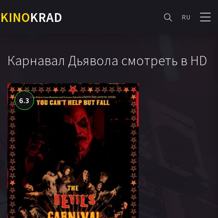
KINO
KRAD
RU
Карнавал Дьявола смотреть в HD
6.3