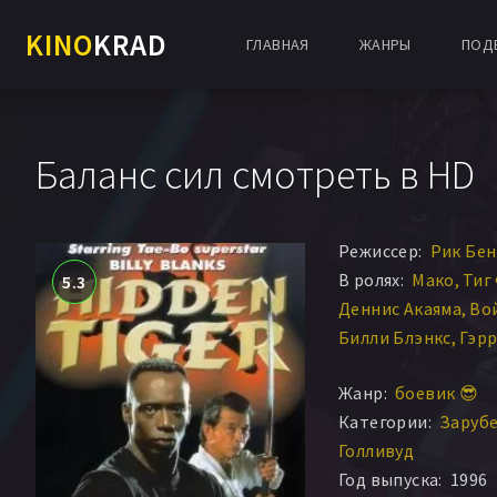
KINO
KRAD
ГЛАВНАЯ
ЖАНРЫ
ПОД
Баланс сил смотреть в HD
Режиссер:
Рик Бе
В ролях:
Мако
Тиг
5.3
Деннис Акаяма
Во
Билли Блэнкс
Гэр
Лоуренс Накамура
Жанр:
боевик 😎
Адам Бонне
Саймо
Категории:
Заруб
Риал Эндрюс
Фил 
Голливуд
Джесси Беннетт
К
Год выпуска:
1996
Уолкер Бун
Джон 