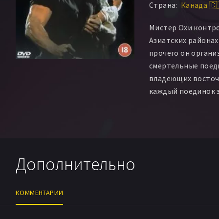
Страна:
Канада 🇨
Эррол Ги
Скотт Хо
Dave Geneau
Саша 
Мистер Охи контро
Шафик
Leon Elkai
Азиатских районах
Шарлотта Хейл
прочего он органи
смертельные поед
владеющих восточ
каждый поединок 
проигравшего, и в
не находится дост
Начав нести убытк
о старом мастере 
Дополнительно
угрозой расправы 
старого мастера г
беспощадного бизн
КОММЕНТАРИИ