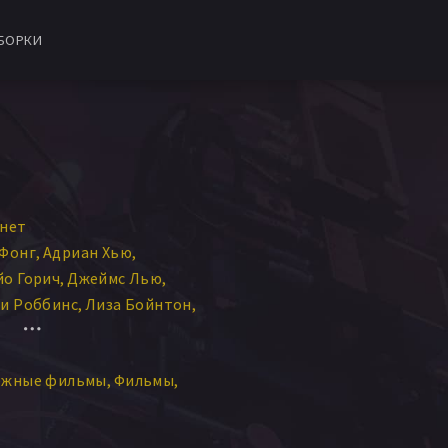
БОРКИ
ннет
 Фонг
Адриан Хью
йо Горич
Джеймс Лью
ри Роббинс
Лиза Бойнтон
Питер Шиндельхауер
н Ким
Томми Чанг
ежные фильмы
Фильмы
Чи
Юнг-Юл Ким
ристофер Ли Клементс
Лиддл
Майкл Расселл