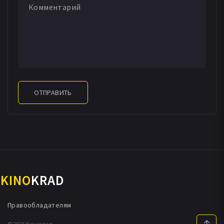
Рэйчел ДеАнджелис
Пабло Завала
Эмили Бикерт
Jett Mann
Логан Фромм
Walker Brinskele
Саманта Фалько
Максимилиан Мерритт
Ивэн Барни
Джо Шварц
Саша МакКаллок
Martin Ezidro
Christopher Mark Rodriguez
Jace Areff
Мэттью Б. Генри
Миа Дж. Стюарт
Крис Маркл
Эд Мой
ДеМарк Томпсон
Rose Maria Wilde
Lindsay Zaied
ОТПРАВИТЬ
KINO
KRAD
Правообладателям
© 2026 Кинокрад