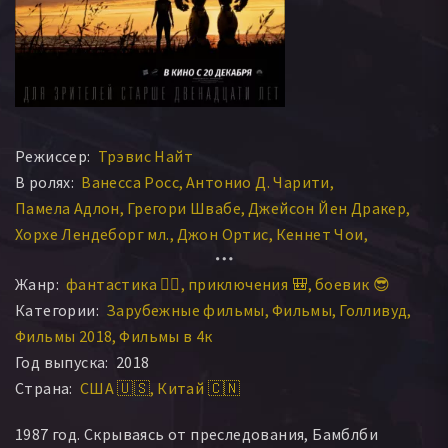
Режиссер:
Трэвис Найт
В ролях:
Ванесса Росс
Антонио Д. Чарити
Памела Адлон
Грегори Швабе
Джейсон Йен Дракер
Хорхе Лендеборг мл.
Джон Ортис
Кеннет Чои
Питер Каллен
Эндрю Моргадо
Майкл Масини
Жанр:
фантастика 🧙‍♀️
приключения 🎒
боевик 😎
Джастин Теру
Джон Лобату
Джесси Стаудт
Категории:
Зарубежные фильмы
Фильмы
Голливуд
Рикардо Хойос
Анджела Бассетт
Джон Сина
Фильмы 2018
Фильмы в 4к
Мегин Прайс
Лен Кариу
Райан Дэй
Хейли Стайнфелд
Год выпуска:
2018
Дилан О’Брайен
Глинн Тёрмен
Грейси Дзинни
Страна:
США 🇺🇸
Китай 🇨🇳
Стивен Шнайдер
Дэвид Соболев
Рэйчел Кроу
Ленни Джейкобсон
Дэвид Е. Ривз
1987 год. Скрываясь от преследования, Бамблби
Эбби Куинн Джекман
Дина Труди
Кевин Кент