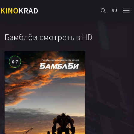
KINO
KRAD
RU
Бамблби смотреть в HD
6.7