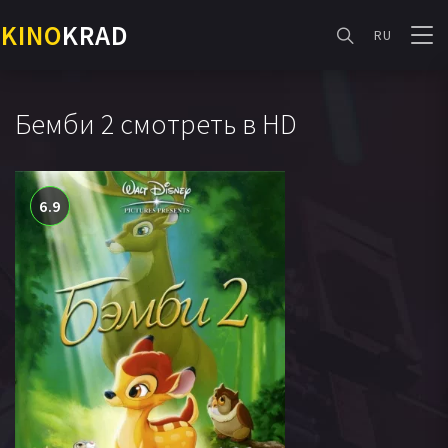
KINO
KRAD
RU
Бемби 2 смотреть в HD
6.9