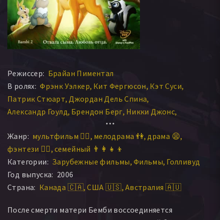
Режиссер:
Брайан Пиментал
В ролях:
Фрэнк Уэлкер
Кит Фергюсон
Кэт Суси
Патрик Стюарт
Джордан Дель Спина
Александр Гоулд
Брендон Берг
Никки Джонс
Андреа Бауэн
Энтони Гэннам
Макенна Кауджилл
Жанр:
мультфильм 🧚‍♀️
мелодрама 👫
драма 😫
Эмма Роуз Лима
Ариэль Уинтер
Кри Саммер
фэнтези 🧝‍♂️
семейный 👨‍👩‍👧‍👦
Кэролин Хеннеси
Джереми Шэда
Мэри Дэй
Категории:
Зарубежные фильмы
Фильмы
Голливуд
Alexis Restrum
Джордж Шенусэй
Год выпуска:
2006
Страна:
Канада 🇨🇦
США 🇺🇸
Австралия 🇦🇺
После смерти матери Бемби воссоединяется