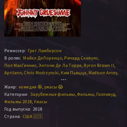
Режиссер:
Грег Ламберсон
В ролях:
Майкл ДеЛоренцо
Ричард Скавуло
Пол МакГиннис
Энтони Де Ла Торре
Byron Brown II
Aprilann
Chris Modrzynski
Ким Пьяцца
Madison Amey
Travis Torlone
Джон Ренна
Richard Lounello
Жанр:
комедия 🤪
ужасы 😱
Байрон Браун II
Роберт Бозек
Тим О’Херн
Категории:
Зарубежные фильмы
Фильмы
Голливуд
Сэм Куалиана
Jessica Zwolak
Michael O'Hear
Фильмы 2018
Ужасы
Александр С. Макбрид
Каелин Ламберсон
Год выпуска:
2018
Доминик Мендес
Kellen Pembleton
Страна:
США 🇺🇸
Anthony De La Torre
Jon Cesar
Ричард Саттервайт
Leora Owens
Себастьян Годин
Tyler Cheman