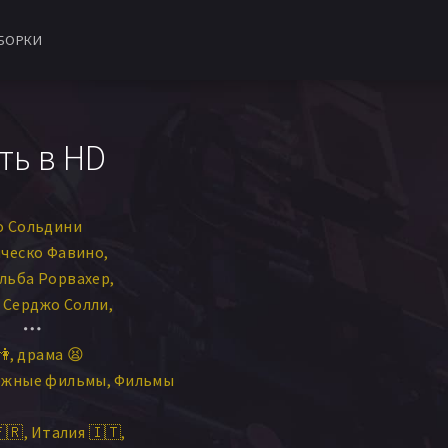
БОРКИ
ть в HD
о Сольдини
ческо Фавино
льба Рорвахер
Серджо Солли
ломини
👫
драма 😫
ело
Джузеппе Баттистон
ежные фильмы
Фильмы
ника Нэппо
жизелла Буринато
🇷
Италия 🇮🇹
та
Клаудия Коли