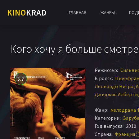
KINO
KRAD
ГЛАВНАЯ
ЖАНРЫ
ПОД
Кого хочу я больше смотре
Режиссер:
Сильви
В ролях:
Пьерфран
5.7
Леонардо Нигро
А
Джиджио Алберти
Элизабетта Пикко
Жанр:
мелодрама 
Тереза Сапонандж
Категории:
Заруб
Фабио Тройяно
Мо
Год выпуска:
2010
Татьяна Лепоре
Д
Страна:
Франция 
Антонино Брускет