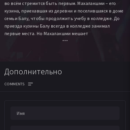
во всём стремится быть первым. Махалакшми – его
кузина, приехавшая из деревни и поселившаяся в доме
семьи Балу, чтобы продолжить учебу в колледже. До
приезда кузины Балу всегда в колледже занимал
первые места. Но Махалакшми мешает
сосредоточиться Балу на занятиях, и становится
лидером в учёбе. Это приводит к конфликту между
Балу и Махалакшми. Остальная часть истории о том,
что Балу и Махалакшми понимают, что они созданы
Дополнительно
друг для друга. Но из-за собственных обид и амбций
влюбленные расстаются…