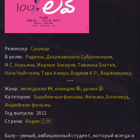
Режиссер:
Сукумар
В ролях:
Раджеш
Дхармаварапу Субраманьям
М.С. Нарьяна
Мариам Закария
Таманна Бхатия
Нага Чайтания
Тара Алиша
Виджая К.Р.
Виджаякумар
Нареш
Читрам Сеену
Ананд
Мегна Найду
Жанр:
мелодрама 👫
комедия 🤪
драма 😫
И.С. Гиридхар
Категории:
Зарубежные фильмы
Фильмы
Болливуд
Индийские фильмы
Год выпуска:
2011
Страна:
Индия 🇮🇳
Балу – умный, амбициозный студент, который всегда и