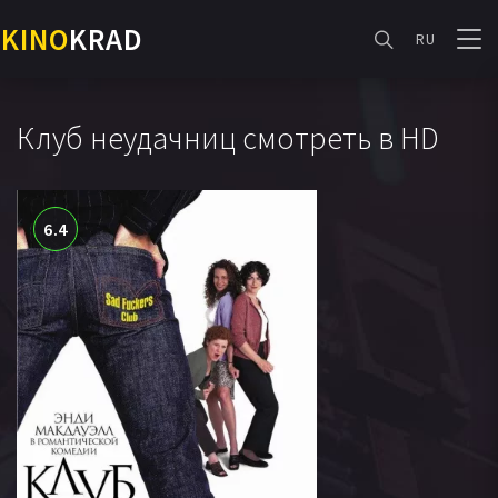
KINO
KRAD
RU
Клуб неудачниц смотреть в HD
6.4