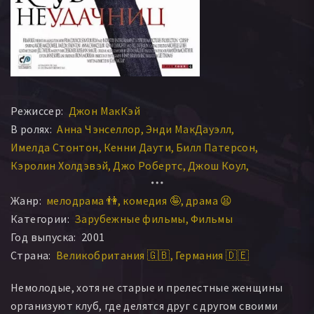
Режиссер:
Джон МакКэй
В ролях:
Анна Чэнселлор
Энди МакДауэлл
Имелда Стонтон
Кенни Даути
Билл Патерсон
Кэролин Холдэвэй
Джо Робертс
Джош Коул
Гари Пауэлл
Кристиан Бёрджесс
Джеймс Вон
Жанр:
мелодрама 👫
комедия 🤪
драма 😫
Риченда Кэри
Эндрю Бикнелл
Тимоти Уолкер
Категории:
Зарубежные фильмы
Фильмы
Луиз Голд
Джо Камерон Браун
Дерек Дэдмен
Год выпуска:
2001
Моррис Перри
Грег Беннетт
Роджер Бут
Страна:
Великобритания 🇬🇧
Германия 🇩🇪
Луис Хэммонд
Морин Беннетт
Матильда Торпе
Джон Вос
Дэвид Николлс
Карлтон Джарвис
Немолодые, хотя не старые и прелестные женщины
Клер Николсон
Джереми Гиттинс
Энтони Реншоу
организуют клуб, где делятся друг с другом своими
Сара Рикман
Ив Роуз Купер
Элизабет Харран