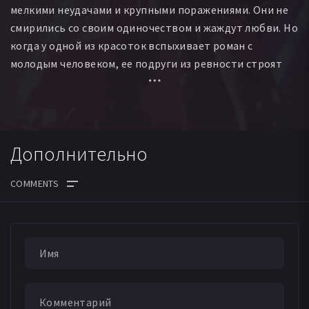
мелкими неудачами и крупными поражениями. Они не
Лорен Стоун
Кевин Сарджент
Рози Скэнлон Джонс
смирились со своим одиночеством и жаждут любви. Но
Gary Tate
когда у одной из красоток вспыхивает роман с
молодым человеком, ее подруги из ревности строят
козни! Доверяй неудачницам, но проверяй!
Дополнительно