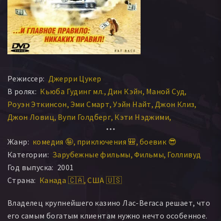
Режиссер:
Джерри Цукер
В ролях:
Кьюба Гудинг мл.
Дин Кэйн
Маной Суд
Роуэн Эткинсон
Эми Смарт
Уэйн Найт
Джон Клиз
Джон Ловиц
Вупи Голдберг
Кэти Нэджими
Кэти Бейтс
Брекин Мейер
Кайла Андерсон
Жанр:
комедия 🤪
приключения 🎒
боевик 😎
Джерард Планкет
Пол Родригес
Глория Оллред
Категории:
Зарубежные фильмы
Фильмы
Голливуд
Сет Грин
Коллин Кэмп
Дэйв Томас
Винс Вьелуф
Год выпуска:
2001
Брэнди Лэдфорд
Сьюзен Бреслау
Джули Майклс
Страна:
Канада 🇨🇦
США 🇺🇸
Дебора Тикер
Ланей Чэпман
Рэнс Ховард
Сайлас Уэйр Митчелл
Дерил Хэйес
Вик Чао
Владелец крупнейшего казино Лас-Вегаса решает, что
Барт МакКарти
Коринна Харни
Ланетт Фюджит
его самым богатым клиентам нужно нечто особенное.
Марти Антонини
Л. Харви Голд
Дженика Бергер