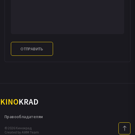
Маркос Менендес
Дэрил Салливан
Джейк Бендел
Гай Коэн
Стивен Тингл
Анайа Фаррелл
Кристин МакИннис
Кристофер Петерсон
Джоэнн Резник
Майк Гарибальди
Тристин Леффлер
Тайлер Готье
Мэттью Готье
Шеннон Андерсон
Джиллиан Скупа
Грег Кэмп
Пол Де Лайл
ОТПРАВИТЬ
Стив Харвэлл
Марк Сервантес
Майкл Клустер
Майкл Урбано
Дженнифер Ругамас
Мэйсон Джонс
Andre Body
Джули Бучер
John Hanks
Сара Хьюз
Андрей Миньеа
Род Падмос
Эдвард С.К. Ричардсон III
Кристина Ричез
Ричард Росси
Карен Райан
KINO
KRAD
Правообладателям
© 2026 Кинокрад
Created by AWM Team