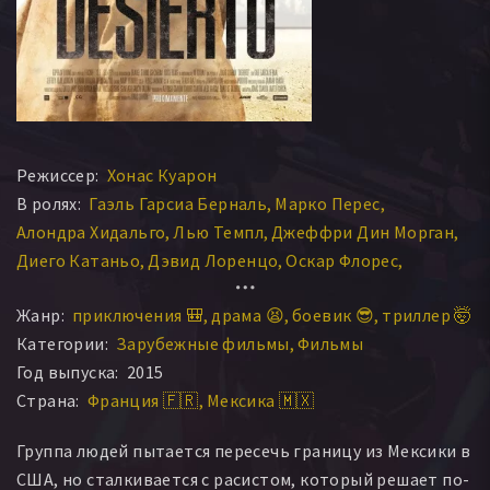
Режиссер:
Хонас Куарон
В ролях:
Гаэль Гарсиа Берналь
Марко Перес
Алондра Хидальго
Лью Темпл
Джеффри Дин Морган
Диего Катаньо
Дэвид Лоренцо
Оскар Флорес
Erik Vázquez
Aquileo De Jesús Calihua
Батч МакКейн
Жанр:
приключения 🎒
драма 😫
боевик 😎
триллер 🤯
Dionicio Roberto Avilés García
Категории:
Зарубежные фильмы
Фильмы
Víctor Alfonso Zárate Mendoza
Год выпуска:
2015
Claudia Angélica Amador Castellanos
Страна:
Франция 🇫🇷
Мексика 🇲🇽
Francisco Jhonnathan Toscano Usnaya
Dolores Micaela Guzmán Méndez
Группа людей пытается пересечь границу из Мексики в
Manuel Salvador Trasuña González
США, но сталкивается с расистом, который решает по-
Jonathan Morales Márquez