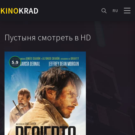
KINO
KRAD
RU
Пустыня смотреть в HD
5.9