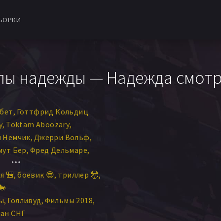
БОРКИ
лы надежды — Надежда смотр
рбет
Готтфрид Кольдиц
у
Toktam Aboozary
 Немчик
Джерри Вольф
мут Бер
Фред Дельмаре
энте
Минди Робинсон
я 🎒
боевик 😎
триллер 🤯
ри Росс
Алена Чехова
🐎
ан Бели
ы
Голливуд
Фильмы 2018
ер
Хорст Кубе
Чак Цито
ан СНГ
м Ривера