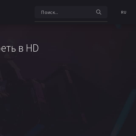
RU
еть в HD