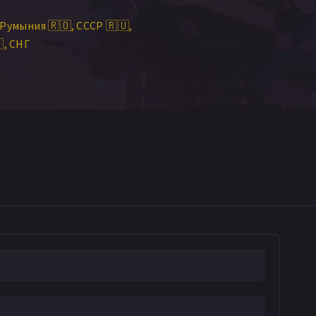
Румыния 🇷🇴
СССР 🇷🇺

СНГ