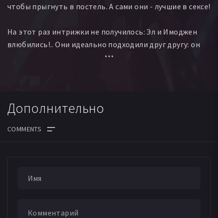
чтобы прыгнуть в постель. А сами они - лучшие в сексе!
Джейсон Бэйли
Крис Десмонд
Джулиан Майкл Кайаццо
Джерри Кареччио
На этот раз интрижки не получилось: Эл и Имоджен
Хлоя Бирдман
Мими Лангеланд
Элизабет Пейдж
влюбились!.. Они идеально подходили друг другу: он
Джоэнна Майерс
Ричард Галелла
Майкл Дж. Конти
обожал готовить, ей нравилось заниматься любовью.
Ian Dite
Крэйг МакКой
Эксайл Рамирес
Роберт Рейнс
Они удивляли друзей и удивлялись сами! Пока не
Джейн Скарлет
поняли главное...
Дополнительно