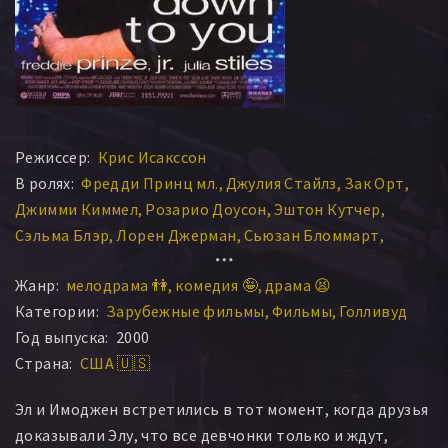
Режиссер:
Крис Исакссон
В ролях:
Фредди Принц мл.
Джулия Стайлз
Зак Орт
Джимми Киммел
Розарио Доусон
Эштон Кутчер
Сэльма Блэр
Лорен Джерман
Сьюзан Бломмарт
Марк Блум
Шон Хэтоси
Адам Каролла
Брэдли Пирс
Жанр:
мелодрама 👫
комедия 🤪
драма 😫
Алексия Ландо
Хлоя Хантер
Генри Уинклер
Категории:
Зарубежные фильмы
Фильмы
Голливуд
Люси Арназ
Лола Глаудини
Элизабет Левин
Год выпуска:
2000
Фрэнк Вуд
Джоэнна Адлер
Джим Хечим
Страна:
США 🇺🇸
Дженнифер Альбано
Бен Райан
Дэвид Винсент Бобб
Дэвид Логан
Зэй Хардинг
Аманда Барфилд
Эл и Имоджен встретились в тот момент, когда друзья
Грэйнджер Грин
Джед Райн
Джозефф Стивенсон
доказывали Элу, что все девчонки только и ждут,
Робин Нэнс
Мэри Вигмор
Кэролайн Амброзе