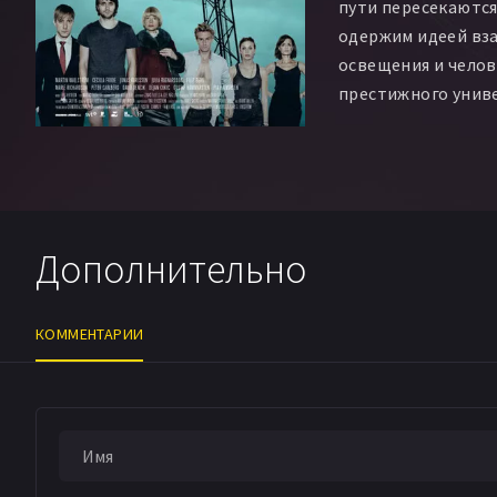
пути пересекаются
одержим идеей вз
освещения и челов
престижного униве
Анну , которая по
оказалась бездомн
рекламе Йессике о
связи с тем, что у
Тумас, работающий
Дополнительно
понижен в должнос
получил странное 
света нужно для т
КОММЕНТАРИИ
друга? И сколько 
найти в себе силы
нужно выключить 