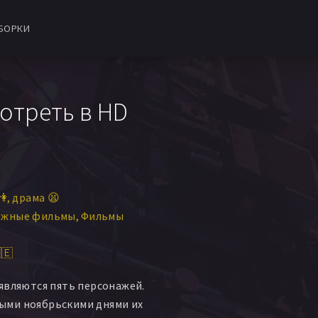
БОРКИ
отреть в HD
👫
драма 😫
ежные фильмы
Фильмы
🇪
являются пять персонажей.
ми ноябрьскими днями их