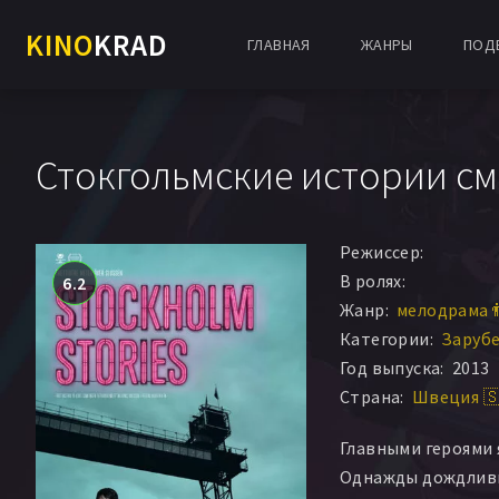
KINO
KRAD
ГЛАВНАЯ
ЖАНРЫ
ПОД
Стокгольмские истории см
Режиссер:
В ролях:
6.2
Жанр:
мелодрама 
Категории:
Заруб
Год выпуска:
2013
Страна:
Швеция 
Главными героями 
Однажды дождливы