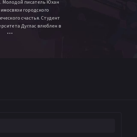
. Молодой писатель Юхан
аимосвязи городского
еческого счастья. Студент
рситета Дуглас влюблен в
сле разрыва с любовницей
ой. Специалисту по
тказали в усыновлении в
 той мало друзей. Трудоголик
 в офисе министра,
ти, а все потому, что
любовное письмо. Сколько
ого, чтобы видеть друг
нужно темноты, чтобы
 познакомиться? Для начала
свет.