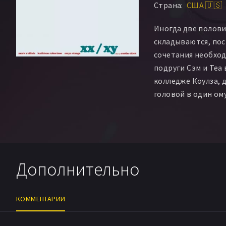
Страна:
США 🇺🇸
Кит Зиглингер
Ив
Дженна Джолли
Д
Иногда две полов
Мариса Николь Бр
складываются, пос
Пол Дэмиен Диос
сочетания необход
Мелисса Гийон
подруги Сэм и Tea
колледже Коулза, 
головой в один ому
Любовный треуголь
фигура в арифмети
разводит его учас
Но через десять л
Дополнительно
вновь пересекаютс
отношений попадаю
Только на этот ра
КОММЕНТАРИИ
далека от юношески