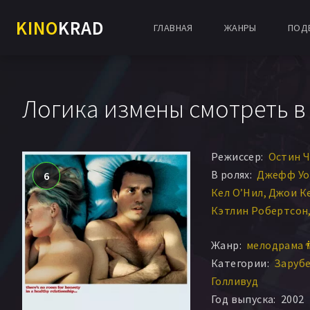
KINO
KRAD
ГЛАВНАЯ
ЖАНРЫ
ПОД
Логика измены смотреть в
Режиссер:
Остин 
В ролях:
Джефф Уо
6
Кел О’Нил
Джои К
Кэтлин Робертсон
Уильям Килер
Пау
Жанр:
мелодрама 
Зак Шаффер
Джон
Категории:
Заруб
Сэм Цуккерман
Бр
Голливуд
Джей Ти Александ
Год выпуска:
2002
Томми Нохилли
Дж