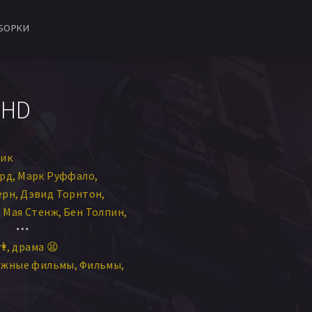
БОРКИ
 HD
Чик
рд
Марк Руффало
ерн
Дэвид Торнтон
Мая Стенж
Бен Толпин
ла Рот
Lee Cobb
👫
драма 😫
 А. МакКэй
Петра Райт
ежные фильмы
Фильмы
анко Томович
р
Нина Бергман
ордан Лейдж