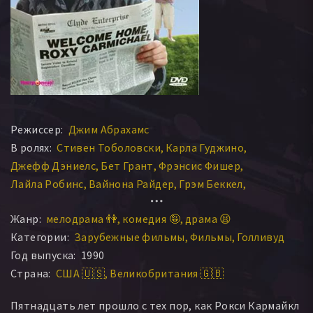
Режиссер:
Джим Абрахамс
В ролях:
Стивен Тоболовски
Карла Гуджино
Джефф Дэниелс
Бет Грант
Фрэнсис Фишер
Лайла Робинс
Вайнона Райдер
Грэм Беккел
Джо Несноу
Кевин Скаусен
Ава Фабиан
Робин Томас
Жанр:
мелодрама 👫
комедия 🤪
драма 😫
Нада Деспотович
Винс Транкина
Миколе Миркурио
Категории:
Зарубежные фильмы
Фильмы
Голливуд
Карл Стивен
Дина Манофф
Марк Арнотт
Хэл Хэвинс
Год выпуска:
1990
Робби Кайджер
Томас Уилсон Браун
Анджела Пэтон
Страна:
США 🇺🇸
Великобритания 🇬🇧
Рон Перкинс
Ронда Олдрич
Джон Шорт
Терренс Эванс
Сачи Паркер
Джоан МакМёртри
Пятнадцать лет прошло с тех пор, как Рокси Кармайкл
Валери Лэндсбург
Стефен Берроуз
Хэйди Свидберг