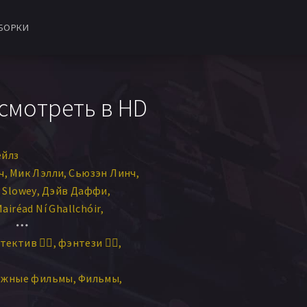
БОРКИ
смотреть в HD
ейлз
ч
Мик Лэлли
Сьюзэн Линч
 Slowey
Дэйв Даффи
airéad Ní Ghallchóir
ни Рубини
Эйлин Колган
тектив 🕵️‍♂️
фэнтези 🧝‍♂️
Силлиан Бирн
рти
Фергал МакЭлхеррон
ежные фильмы
Фильмы
icheal MacCarthaigh
анн Галлахер
Линда Грир