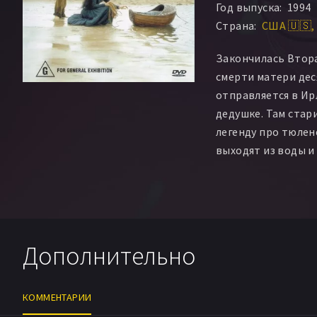
Год выпуска:
1994
Страна:
США 🇺🇸
Закончилась Втора
смерти матери дес
отправляется в Ир
дедушке. Там стар
легенду про тюлен
выходят из воды и
ней оказывается ч
такой была ее мат
познакомилась с е
несколькими годам
смыло в море прям
Дополнительно
бабушка считают, 
тюлени. Вскоре Фи
отдаленном остров
КОММЕНТАРИИ