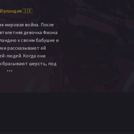
Ирландия 🇮🇪
я мировая война. После
ятилетняя девочка Фиона
ландию к своим бабушке и
ики рассказывают ей
ей-людей. Когда они
 сбрасывают шерсть, под
еловеческая кожа. Именно
ь. Она вышла из воды,
е отцом. Фиона узнает, что
и ранее ее брата Джеми
о в люльке. Но дедушка и
что его могли спасти
она замечает на
ке маленького мальчика...