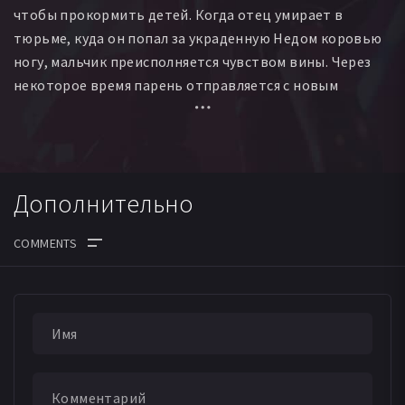
чтобы прокормить детей. Когда отец умирает в
тюрьме, куда он попал за украденную Недом коровью
ногу, мальчик преисполняется чувством вины. Через
некоторое время парень отправляется с новым
знакомым матери Гарри Пауэром перегонять скот, но
вскоре выясняет, что мать продала его бандиту, и Нед
должен помогать Гарри одурачивать путников, чтобы
их грабить и убивать. Так начинается путь во
Дополнительно
взрослую жизнь впоследствии известного разбойника
Неда Келли.