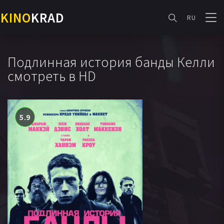
KINO
KRAD
RU
Подлинная история банды Келли
смотреть в HD
5.9