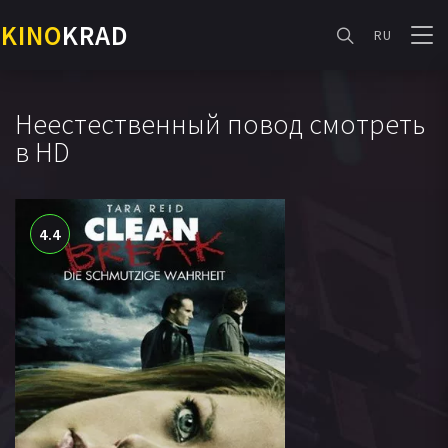
KINO
KRAD
RU
Неестественный повод смотреть
в HD
4.4