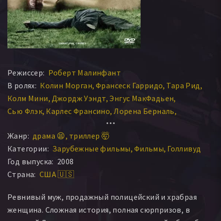
Режиссер:
Роберт Малинфант
В ролях:
Колин Морган
Франсеск Гарридо
Тара Рид
Колм Мини
Джордж Уэндт
Энгус МакФадьен
Сью Флэк
Карлес Франсино
Лорена Берналь
Роберт Галзарано
Минго Рафольс
Марта Бейарри
Жанр:
драма 😫
триллер 🤯
Рохер Дельмонт
Ludovic Tattevin
Анна Диохене
Категории:
Зарубежные фильмы
Фильмы
Голливуд
Джоан Пико
Albert Riballo
Marta Novotna
Год выпуска:
2008
Хосе Антонио Пухадес
Хоан Мунне
Пьеро Верцелло
Страна:
США 🇺🇸
Ревнивый муж, продажный полицейский и храбрая
женщина. Сложная история, полная сюрпризов, в