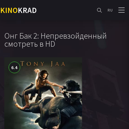
KINO
KRAD
RU
Онг Бак 2: Непревзойденный
смотреть в HD
6.4