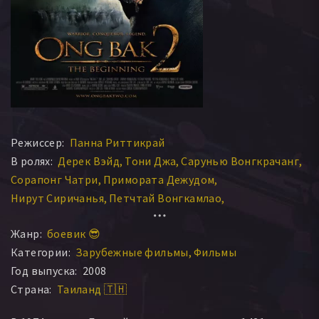
Режиссер:
Панна Риттикрай
В ролях:
Дерек Вэйд
Тони Джа
Сарунью Вонгкрачанг
Сорапонг Чатри
Примората Дежудом
Нирут Сиричанья
Петчтай Вонгкамлао
Сантисук Промсири
Паттама Пантонг
Жанр:
боевик 😎
Супакорн Китсувон
Натданай Конгтонг
Дэн Чупонг
Категории:
Зарубежные фильмы
Фильмы
Патрик Тэнг
Джамруен Сомбун
Яран Нгамди
Год выпуска:
2008
Акарадет Родвинит
Каеча Кампакди
Страна:
Таиланд 🇹🇭
Праринья Кармкив
Вачачай Фумири
Чивин Адчариячай
Сакчай Джайратсами