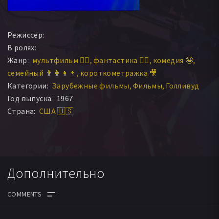
Режиссер:
В ролях:
Жанр:
мультфильм 🧚‍♀️
фантастика 🧙‍♀️
комедия 🤪
семейный 👨‍👩‍👧‍👦
короткометражка 🎥
Категории:
Зарубежные фильмы
Фильмы
Голливуд
Год выпуска:
1967
Страна:
США 🇺🇸
Дополнительно