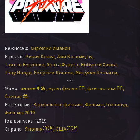
Режиссер:
Хироюки Имаиси
В ролях:
Рикия Кояма
Ами Косимидзу
Таитэн Кусуноки
Арата Фурута
Нобуюки Хияма
Тэцу Инада
Кацуюки Кониси
Мацуяма Кэнъити
Масато Сакаи
Кэндо Кобаяси
Жанр:
аниме 👩‍🎤
мультфильм 🧚‍♀️
фантастика 🧙‍♀️
боевик 😎
Категории:
Зарубежные фильмы
Фильмы
Голливуд
Фильмы 2019
Год выпуска:
2019
Страна:
Япония 🇯🇵
США 🇺🇸