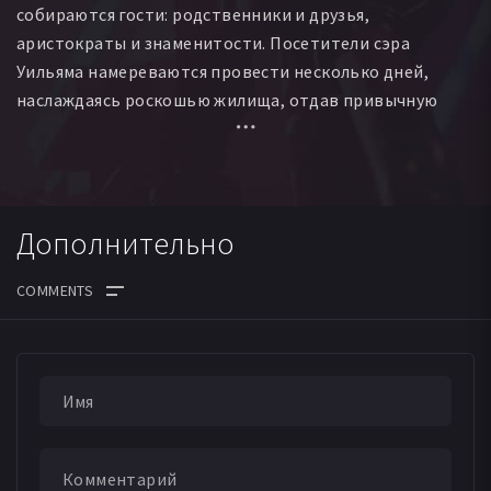
собираются гости: родственники и друзья,
аристократы и знаменитости. Посетители сэра
Уильяма намереваются провести несколько дней,
наслаждаясь роскошью жилища, отдав привычную
дань изысканному чревоугодию и великосветским
ритуалам.
Всё готово к очередному шикарному и томному
Дополнительно
празднику беспечных прожигателей жизни. Но
внезапно хозяина дома находят мертвым, и, что самое
неприятное, кто-то поспособствовал его
преждевременной отправке на тот свет.