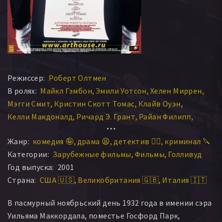
Режиссер:
Роберт Олтмен
В ролях:
Майкл Гэмбон
Эмили Уотсон
Хелен Миррен
Мэгги Смит
Кристин Скотт Томас
Клайв Оуэн
Келли Макдоналд
Ричард Э. Грант
Райан Филипп
Айлин Аткинс
Жанр:
комедия 🤪
драма 😫
детектив 🕵️‍♂️
криминал 🔪
Категории:
Зарубежные фильмы
Фильмы
Голливуд
Год выпуска:
2001
Страна:
США 🇺🇸
Великобритания 🇬🇧
Италия 🇮🇹
В пасмурный ноябрьский день 1932 года в имении сэра
Уильяма Маккордала, поместье Госфорд Парк,