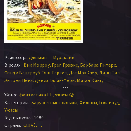
Режиссер:
Джимми Т. Мураками
В ролях:
Вик Морроу
Грег Трэвис
Барбара Питерс
Синди Вентрауб
Энн Тёркел
Даг МакКлёр
Линн Тил
Энтони Пена
Дениз Галик-Фёри
Миган Кинг
Брек Костин
Хоук Хауэлл
Линда Шэйн
Роб Боттин
Жанр:
фантастика 🧙‍♀️
ужасы 😱
Дон Максвелл
Дэвид Страссман
Лиза Глейсер
Категории:
Зарубежные фильмы
Фильмы
Голливуд
Брюс Монетт
Шон Эрлер
Фрэнк Арнольд
Эми Баррет
Ужасы
Джо Уильямс
Генри Т. Уильямс
Лайл Исом
Год выпуска:
1980
Jonathan Lehan
Кент Адамсон
Рэйне Лайтнер
Страна:
США 🇺🇸
Винсент Прентис
Larry Wessel