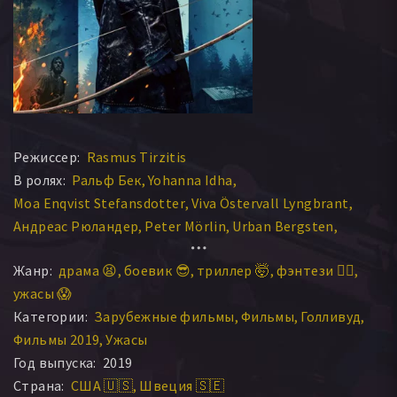
Режиссер:
Rasmus Tirzitis
В ролях:
Ральф Бек
Yohanna Idha
Moa Enqvist Stefansdotter
Viva Östervall Lyngbrant
Андреас Рюландер
Peter Mörlin
Urban Bergsten
Andrea Larsdotter
Tommi Korkeamäki
Жанр:
драма 😫
боевик 😎
триллер 🤯
фэнтези 🧝‍♂️
Lilja Östervall Lyngbrant
ужасы 😱
Категории:
Зарубежные фильмы
Фильмы
Голливуд
Фильмы 2019
Ужасы
Год выпуска:
2019
Страна:
США 🇺🇸
Швеция 🇸🇪