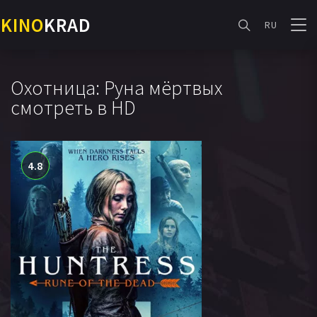
KINO
KRAD
RU
Охотница: Руна мёртвых
смотреть в HD
4.8