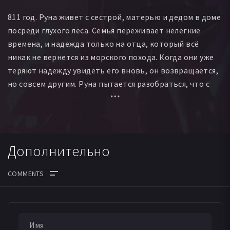
811 год. Руна живет с сестрой, матерью и дедом в доме
посреди глухого леса. Семья переживает нелегкие
времена, и надежда только на отца, который всё
никак не вернется из морского похода. Когда они уже
теряют надежду увидеть его вновь, он возвращается,
но совсем другим. Руна пытается разобраться, что с
ним произошло, и как с этим связаны странные
существа, периодически появляющиеся в лесу.
Дополнительно