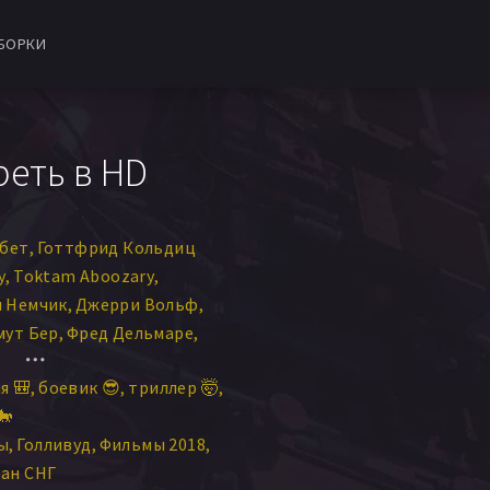
БОРКИ
реть в HD
рбет
Готтфрид Кольдиц
у
Toktam Aboozary
 Немчик
Джерри Вольф
мут Бер
Фред Дельмаре
энте
Минди Робинсон
я 🎒
боевик 😎
триллер 🤯
ри Росс
Алена Чехова
🐎
ан Бели
ы
Голливуд
Фильмы 2018
ер
Хорст Кубе
Чак Цито
ан СНГ
м Ривера