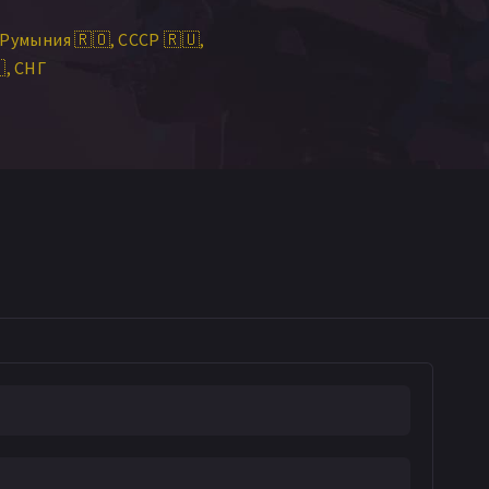
Румыния 🇷🇴
СССР 🇷🇺

СНГ