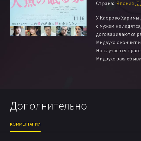
Страна:
Япония 🇯
У Каороко Харимы 
с мужем не ладятся
договариваются ра
Мидзухо окончит н
Но случается траге
Мидзухо захлёбывае
сердце девочки пр
констатирует смер
родителям придётс
найти в себе силы
дочери тем, кто в 
Дополнительно
КОММЕНТАРИИ