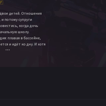
🇵
двое детей. Отношения
, и потому супруги
звестись, когда дочь
ачальную школу.
дия: плавая в бассейне,
тся и идёт ко дну. И хотя
одолжает биться, врач
ть мозга. Безутешным
я решить, смогут ли они
 пожертвовать органы
них нуждается.