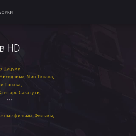
БОРКИ
 в HD
о Цуцуми
 Нисидзима
Мин Танака
си Танака
Кэнтаро Сакагути
яка Ямагути
ежные фильмы
Фильмы