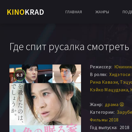
KINO
KRAD
ГЛАВНАЯ
ЖАНРЫ
ПОД
Где спит русалка смотреть
Режиссер:
Юкихик
В ролях:
Хидэтоси
6.3
Рина Каваэи
Тэцу
Кэйко Мацудзака
Рёко Синохара
Са
Жанр:
драма 😫
Категории:
Заруб
Фильмы 2018
Год выпуска:
2018