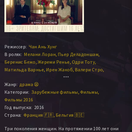
Режиссер:
Чан Ань Хунг
В ролях:
Мелани Лоран
Пьер Деладоншам
Беренис Бежо
Жереми Ренье
Одри Тоту
Матильда Варнье
Ирен Жакоб
Валери Стро
Ксавьер Де Гийбон
Чан Ну Йен Кхе
Жанр:
драма 😫
Филиппин Леруа-Больё
Оливье Массар
Категории:
Зарубежные фильмы
Фильмы
Мартен Лоизильон
Тибо де Монталембер
Фильмы 2016
Анамария Вартоломей
Лука Мельява
Кристоф Серме
Год выпуска:
2016
Арье Вортхальтер
Аминте Одиард
Лу Ламбрехт
Страна:
Франция 🇫🇷
Бельгия 🇧🇪
Max Garang-Boulègue
Арье Уортальтер
Жан-Баптист Лафарж
Чан Ну Йен-Кхе
Три поколения женщин. На протяжении 100 лет они
Eva-Luuna Mathues
Victor Meutelet
Алис Юббаль