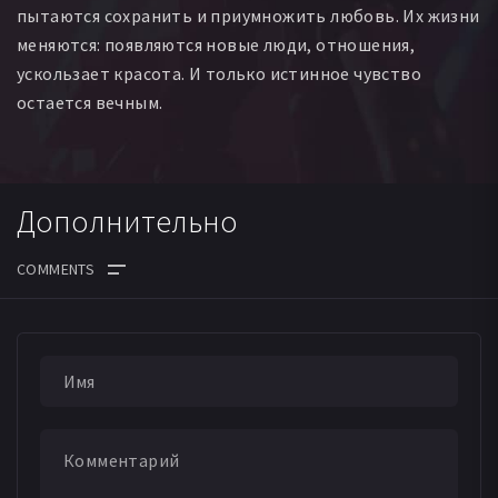
пытаются сохранить и приумножить любовь. Их жизни
Maxime Rennaux
Филипп Ван Кессел
меняются: появляются новые люди, отношения,
Ромейн Малемпре
Вероника Перро
Dorian Salkin
ускользает красота. И только истинное чувство
Феликс Боссюе
Луис Дюран
Жюльетт Ламе
остается вечным.
Флавьен Даро
Jeremy Szyper
Элиотт Маргерон
Ив Деген
Гийом Галло-Манрике
Mya Essalhi
Katia Miran
Catherine Matty
Колетт Рош
Jérôme Bassin
Saskia de Melo Dillais
Ноэми Моралес
Дополнительно
Florence Neefs
Basile Schram
Тео Ламберт
Trystan Bouvrat
Мари-Клод Кумпс
Jeanne Thiébaut
Joannie Noël
Анна-Клер Манжен
Lilou Brouquier
Hortense Le Lann
Juliette Lepère
Thiago Collignon
Пьер-Александр Лежандр
Quentin Demon
Natalie Perez
Тристан Пфафф
Antonin Meeus
Jules Meeus
Gabriel Dumon
Valentin Dumon
Lucas Petiau
Mattéo Petiau
Cyprien Pertuis
Rémy Pertuis
Pierre Bourroux
Martin Bourroux
Diego Spaey
Quentin Spaey
Adrien Courcy