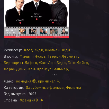
Режиссер:
Клод Зиди
Жюльен Зиди
В ролях:
Филипп Нуаре
Тьерри Лермитт
Бернадетт Лафон
Жан-Люк Бидо
Ганс Мейер
Лоран Дойч
Жан-Франсуа Бальмер
Боннафе Тарбурьеш
Жан-Клод Боль-Редда
Жанр:
комедия 🤪
криминал 🔪
Марк Хоанг
Андре Даман
Хлоя Флипо
Категории:
Зарубежные фильмы
Фильмы
Лоренс Бокколини
Рейнальдо Вонг
Хин Хин Чэн
Год выпуска:
2003
Тони Либрицци
Филипп Сутан
Рауль Бийре
Страна:
Франция 🇫🇷
Жерар Дюбуш
Жан-Луи Фулкье
Патрис Коссоно
Марк Самуэль
Дидье Каминка
Паскаль Мадура